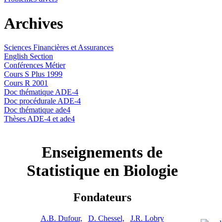
Archives
Sciences Financières et Assurances
English Section
Conférences Métier
Cours S Plus 1999
Cours R 2001
Doc thématique ADE-4
Doc procédurale ADE-4
Doc thématique ade4
Thèses ADE-4 et ade4
Enseignements de
Statistique en Biologie
Fondateurs
A.B. Dufour,
D. Chessel,
J.R. Lobry