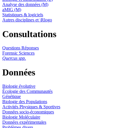
Analyse des données (M)
aMIG (M)
Statistiques & logiciels
Autres disciplines et \Rlogo
Consultations
Questions Réponses
Forensic Sciences
Quercus spp.
Données
Biologie évolutive
Écologie des Communautés
Génétique
Biologie des Populations
Activités Physiques & Sportives
Données socio-économiques
Biologie Moléculaire
Données expérimentales
Problèmes divers