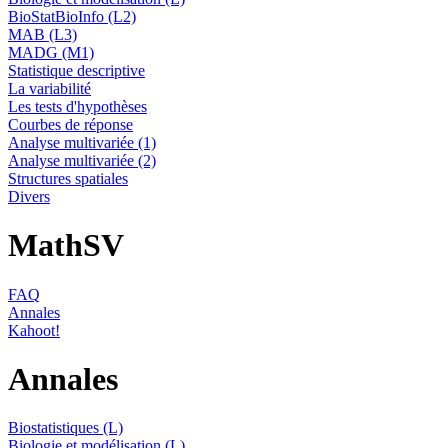
BioStatBioInfo (L2)
MAB (L3)
MADG (M1)
Statistique descriptive
La variabilité
Les tests d'hypothèses
Courbes de réponse
Analyse multivariée (1)
Analyse multivariée (2)
Structures spatiales
Divers
MathSV
FAQ
Annales
Kahoot!
Annales
Biostatistiques (L)
Biologie et modélisation (L)