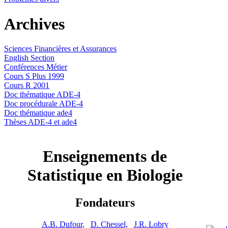
Archives
Sciences Financières et Assurances
English Section
Conférences Métier
Cours S Plus 1999
Cours R 2001
Doc thématique ADE-4
Doc procédurale ADE-4
Doc thématique ade4
Thèses ADE-4 et ade4
Enseignements de
Statistique en Biologie
Fondateurs
A.B. Dufour,
D. Chessel,
J.R. Lobry