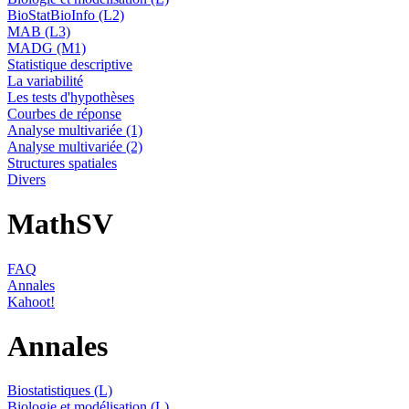
BioStatBioInfo (L2)
MAB (L3)
MADG (M1)
Statistique descriptive
La variabilité
Les tests d'hypothèses
Courbes de réponse
Analyse multivariée (1)
Analyse multivariée (2)
Structures spatiales
Divers
MathSV
FAQ
Annales
Kahoot!
Annales
Biostatistiques (L)
Biologie et modélisation (L)