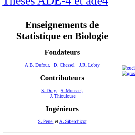
Thèses ADE-4 et ade4
Enseignements de
Statistique en Biologie
Fondateurs
A.B. Dufour,
D. Chessel,
J.R. Lobry
Contributeurs
S. Dray,
S. Mousset,
J. Thioulouse
Ingénieurs
S. Penel
et
A. Siberchicot