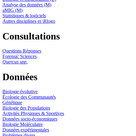
Analyse des données (M)
aMIG (M)
Statistiques & logiciels
Autres disciplines et \Rlogo
Consultations
Questions Réponses
Forensic Sciences
Quercus spp.
Données
Biologie évolutive
Écologie des Communautés
Génétique
Biologie des Populations
Activités Physiques & Sportives
Données socio-économiques
Biologie Moléculaire
Données expérimentales
Problèmes divers