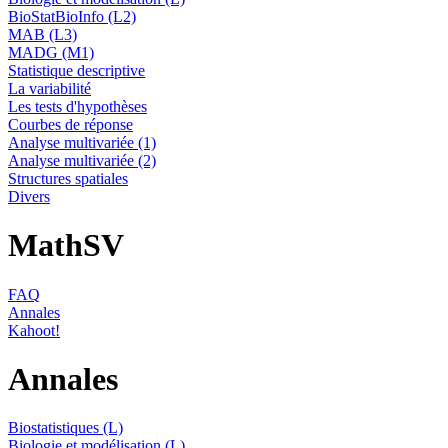
BioStatBioInfo (L2)
MAB (L3)
MADG (M1)
Statistique descriptive
La variabilité
Les tests d'hypothèses
Courbes de réponse
Analyse multivariée (1)
Analyse multivariée (2)
Structures spatiales
Divers
MathSV
FAQ
Annales
Kahoot!
Annales
Biostatistiques (L)
Biologie et modélisation (L)