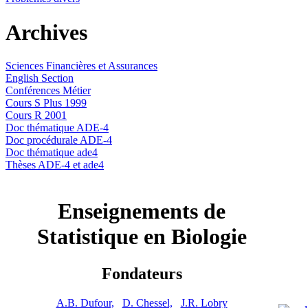
Archives
Sciences Financières et Assurances
English Section
Conférences Métier
Cours S Plus 1999
Cours R 2001
Doc thématique ADE-4
Doc procédurale ADE-4
Doc thématique ade4
Thèses ADE-4 et ade4
Enseignements de
Statistique en Biologie
Fondateurs
A.B. Dufour,
D. Chessel,
J.R. Lobry