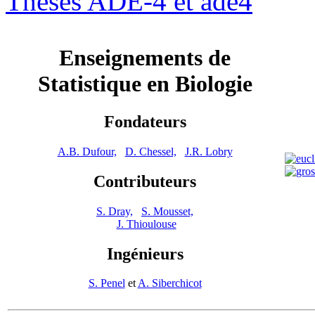
Thèses ADE-4 et ade4
Enseignements de
Statistique en Biologie
Fondateurs
A.B. Dufour,
D. Chessel,
J.R. Lobry
Contributeurs
S. Dray,
S. Mousset,
J. Thioulouse
Ingénieurs
S. Penel
et
A. Siberchicot