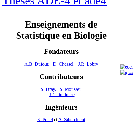
Thèses ADE-4 et ade4
Enseignements de
Statistique en Biologie
Fondateurs
A.B. Dufour,
D. Chessel,
J.R. Lobry
Contributeurs
S. Dray,
S. Mousset,
J. Thioulouse
Ingénieurs
S. Penel
et
A. Siberchicot