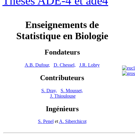
Thèses ADE-4 et ade4
Enseignements de
Statistique en Biologie
Fondateurs
A.B. Dufour,
D. Chessel,
J.R. Lobry
Contributeurs
S. Dray,
S. Mousset,
J. Thioulouse
Ingénieurs
S. Penel
et
A. Siberchicot