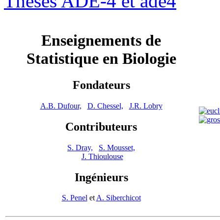
Thèses ADE-4 et ade4
Enseignements de
Statistique en Biologie
Fondateurs
A.B. Dufour,
D. Chessel,
J.R. Lobry
Contributeurs
S. Dray,
S. Mousset,
J. Thioulouse
Ingénieurs
S. Penel
et
A. Siberchicot