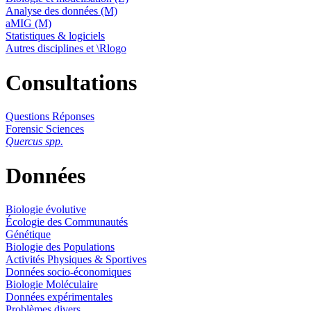
Analyse des données (M)
aMIG (M)
Statistiques & logiciels
Autres disciplines et \Rlogo
Consultations
Questions Réponses
Forensic Sciences
Quercus spp.
Données
Biologie évolutive
Écologie des Communautés
Génétique
Biologie des Populations
Activités Physiques & Sportives
Données socio-économiques
Biologie Moléculaire
Données expérimentales
Problèmes divers