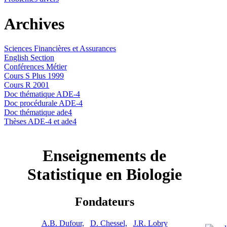
Archives
Sciences Financières et Assurances
English Section
Conférences Métier
Cours S Plus 1999
Cours R 2001
Doc thématique ADE-4
Doc procédurale ADE-4
Doc thématique ade4
Thèses ADE-4 et ade4
Enseignements de
Statistique en Biologie
Fondateurs
A.B. Dufour,
D. Chessel,
J.R. Lobry