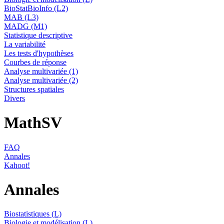
BioStatBioInfo (L2)
MAB (L3)
MADG (M1)
Statistique descriptive
La variabilité
Les tests d'hypothèses
Courbes de réponse
Analyse multivariée (1)
Analyse multivariée (2)
Structures spatiales
Divers
MathSV
FAQ
Annales
Kahoot!
Annales
Biostatistiques (L)
Biologie et modélisation (L)