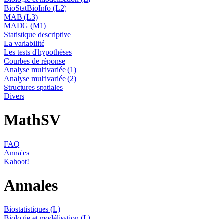
BioStatBioInfo (L2)
MAB (L3)
MADG (M1)
Statistique descriptive
La variabilité
Les tests d'hypothèses
Courbes de réponse
Analyse multivariée (1)
Analyse multivariée (2)
Structures spatiales
Divers
MathSV
FAQ
Annales
Kahoot!
Annales
Biostatistiques (L)
Biologie et modélisation (L)