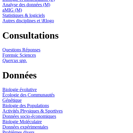
Analyse des données (M)
aMIG (M)
Statistiques & logiciels
Autres disciplines et \Rlogo
Consultations
Questions Réponses
Forensic Sciences
Quercus spp.
Données
Biologie évolutive
Écologie des Communautés
Génétique
Biologie des Populations
Activités Physiques & Sportives
Données socio-économiques
Biologie Moléculaire
Données expérimentales
Problèmes divers