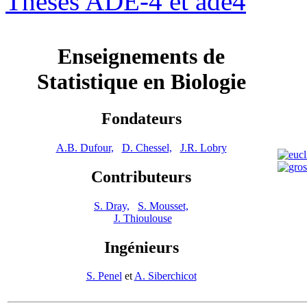
Thèses ADE-4 et ade4
Enseignements de
Statistique en Biologie
Fondateurs
A.B. Dufour,
D. Chessel,
J.R. Lobry
Contributeurs
S. Dray,
S. Mousset,
J. Thioulouse
Ingénieurs
S. Penel
et
A. Siberchicot