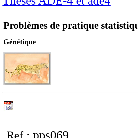
Thèses ADE-4 et ade4
Problèmes de pratique statistiq
Génétique
pps069
Ref :