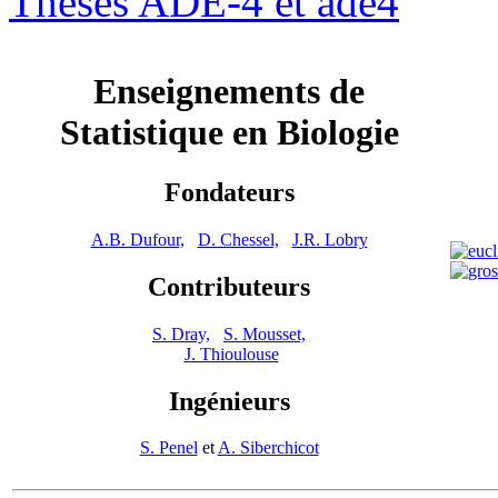
Thèses ADE-4 et ade4
Enseignements de
Statistique en Biologie
Fondateurs
A.B. Dufour,
D. Chessel,
J.R. Lobry
Contributeurs
S. Dray,
S. Mousset,
J. Thioulouse
Ingénieurs
S. Penel
et
A. Siberchicot