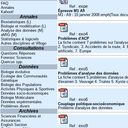
FAQ
expe
Ref :
Annales
Épreuve M1 A9
Kahoot!
M1 - A9 - 15 janvier 2008 emph{Tous docum
Annales
Biostatistiques (L)
Biologie et modélisation (L)
Analyse des données (M)
exo4
Ref :
aMIG (M)
Problèmes d'ACP
Statistiques & logiciels
La fiche contient 7 problèmes sur l'analy
Autres disciplines et \Rlogo
2. Syndicats, 3. Accidents de la route, 4.
Consultations
artificiels, 7. Europe
Questions Réponses
Forensic Sciences
Quercus spp.
Données
exo5
Ref :
Biologie évolutive
Problèmes d'analyse des données
Écologie des Communautés
La fiche contient 5 problèmes d'analyse d
Génétique
d'examen 3. Veuvage 4. Truites 5. Kyste d
Biologie des Populations
Activités Physiques & Sportives
Données socio-économiques
Biologie Moléculaire
exo6
Ref :
Données expérimentales
Couplage politique-socioéconomique
Problèmes divers
Problème d'analyse des données
Archives
Sciences Financières et
Assurances
English Section
exo9
Ref :