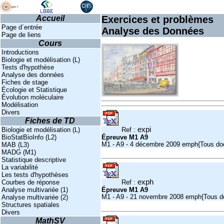
Accueil
Exercices et problèmes
Page d´entrée
Analyse des Données
Page de liens
Cours
Introductions
Biologie et modélisation (L)
Tests d'hypothèse
Analyse des données
Fiches de stage
Écologie et Statistique
Évolution moléculaire
Modélisation
Divers
Fiches de TD
expi
Biologie et modélisation (L)
Ref :
BioStatBioInfo (L2)
Épreuve M1 A9
M1 - A9 - 4 décembre 2009 emph{Tous docu
MAB (L3)
MADG (M1)
Statistique descriptive
La variabilité
Les tests d'hypothèses
exph
Courbes de réponse
Ref :
Analyse multivariée (1)
Épreuve M1 A9
M1 - A9 - 21 novembre 2008 emph{Tous doc
Analyse multivariée (2)
Structures spatiales
Divers
MathSV