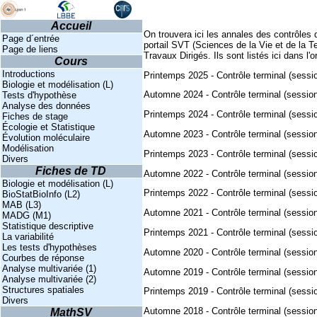
Accueil
On trouvera ici les annales des contrôle
Page d´entrée
portail SVT (Sciences de la Vie et de la Te
Page de liens
Travaux Dirigés. Ils sont listés ici dans l'
Cours
Introductions
Printemps 2025 - Contrôle terminal (sessi
Biologie et modélisation (L)
Automne 2024 - Contrôle terminal (session
Tests d'hypothèse
Analyse des données
Printemps 2024 - Contrôle terminal (sessi
Fiches de stage
Écologie et Statistique
Automne 2023 - Contrôle terminal (sessio
Évolution moléculaire
Modélisation
Printemps 2023 - Contrôle terminal (sessi
Divers
Fiches de TD
Automne 2022 - Contrôle terminal (session
Biologie et modélisation (L)
Printemps 2022 - Contrôle terminal (sessi
BioStatBioInfo (L2)
MAB (L3)
Automne 2021 - Contrôle terminal (session
MADG (M1)
Statistique descriptive
Printemps 2021 - Contrôle terminal (sessi
La variabilité
Les tests d'hypothèses
Automne 2020 - Contrôle terminal (session
Courbes de réponse
Analyse multivariée (1)
Automne 2019 - Contrôle terminal (session
Analyse multivariée (2)
Structures spatiales
Printemps 2019 - Contrôle terminal (sessi
Divers
Automne 2018 - Contrôle terminal (session 
MathSV