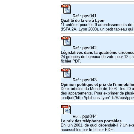
pps041
Ref :
Qualité de la vie à Lyon
11 critères pour les 9 arrondissements de 
(ISFA 2A, Lyon 2000), un petit tableau qu
pps042
Ref :
Législatives dans la quatrième circons
24 groupes de bureaux de vote pour 12 can
fichier PDF.
pps043
Ref :
Opinion politique et prix de l'immobilie
Deux articles du Monde de 1998 : les 20 ar
des appartements. Pour exprimer de plusieur
load(url("http://pbil.univ-lyon1.fr/R/pps/pps
pps044
Ref :
Le prix des téléphones portables
En juin 2001, de quoi dépendait-il ? Un e
accessibles par le fichier PDF.