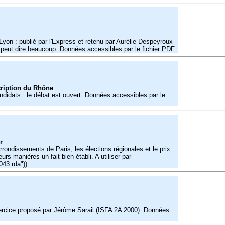
Lyon : publié par l'Express et retenu par Aurélie Despeyroux
i peut dire beaucoup. Données accessibles par le fichier PDF.
cription du Rhône
didats : le débat est ouvert. Données accessibles par le
r
rondissements de Paris, les élections régionales et le prix
s manières un fait bien établi. A utiliser par
043.rda")).
xercice proposé par Jérôme Sarail (ISFA 2A 2000). Données