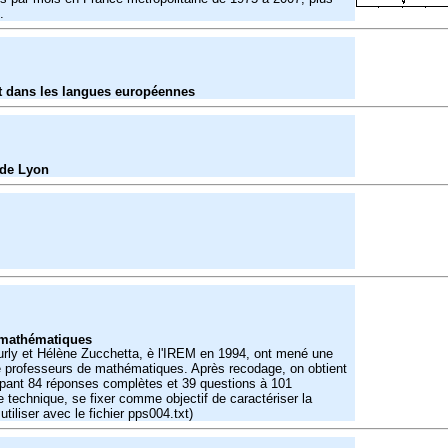
.
et dans les langues européennes
 de Lyon
 mathématiques
rly et Hélène Zucchetta, è l'IREM en 1994, ont mené une
de professeurs de mathématiques. Après recodage, on obtient
oupant 84 réponses complètes et 39 questions à 101
e technique, se fixer comme objectif de caractériser la
tiliser avec le fichier pps004.txt)