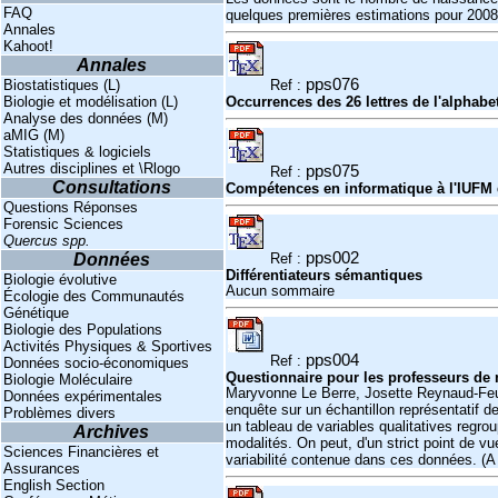
FAQ
quelques premières estimations pour 2008
Annales
Kahoot!
Annales
pps076
Biostatistiques (L)
Ref :
Biologie et modélisation (L)
Occurrences des 26 lettres de l'alphab
Analyse des données (M)
aMIG (M)
Statistiques & logiciels
Autres disciplines et \Rlogo
pps075
Ref :
Consultations
Compétences en informatique à l'IUFM
Questions Réponses
Forensic Sciences
Quercus spp.
pps002
Données
Ref :
Différentiateurs sémantiques
Biologie évolutive
Aucun sommaire
Écologie des Communautés
Génétique
Biologie des Populations
Activités Physiques & Sportives
pps004
Ref :
Données socio-économiques
Questionnaire pour les professeurs de
Biologie Moléculaire
Maryvonne Le Berre, Josette Reynaud-Feu
Données expérimentales
enquête sur un échantillon représentatif 
Problèmes divers
un tableau de variables qualitatives regr
Archives
modalités. On peut, d'un strict point de vu
Sciences Financières et
variabilité contenue dans ces données. (A u
Assurances
English Section