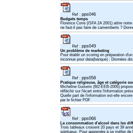
pps046
Ref :
Budgets temps
Florence Corre (ISFA 2A 2001) attire notr
ne faut-il pas faire de camemberts ? Donn
pps049
Ref :
Un problème de marketing
Pour établir un scoring en préparation d'un
inconnue pour data(banque) ; Données disp
pps058
Ref :
Pratique religieuse, âge et catégorie s
Micheline Guiserix (M2-EEB-2005) propose
réfléchir sur l'écart entre l'information pré
Quelle part de l'information est-elle enc
par le fichier PDF.
pps066
Ref :
La consommation d'alcool dans les dif
Trois tableaux croisent 20 pays et 39 anné
spiritueux. Pour apprendre à se méfier de 