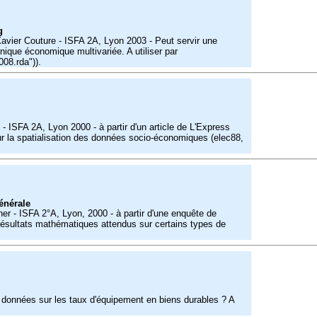
g
vier Couture - ISFA 2A, Lyon 2003 - Peut servir une
onique économique multivariée. A utiliser par
008.rda")).
ISFA 2A, Lyon 2000 - à partir d'un article de L'Express
sur la spatialisation des données socio-économiques (elec88,
générale
r - ISFA 2°A, Lyon, 2000 - à partir d'une enquête de
 résultats mathématiques attendus sur certains types de
 données sur les taux d'équipement en biens durables ? A