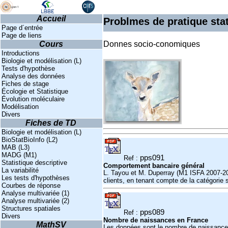
Accueil
Problmes de pratique sta
Page d´entrée
Page de liens
Cours
Donnes socio-conomiques
Introductions
Biologie et modélisation (L)
Tests d'hypothèse
Analyse des données
Fiches de stage
Écologie et Statistique
Évolution moléculaire
Modélisation
Divers
Fiches de TD
Biologie et modélisation (L)
BioStatBioInfo (L2)
MAB (L3)
MADG (M1)
pps091
Ref :
Statistique descriptive
Comportement bancaire général
La variabilité
L. Tayou et M. Duperray (M1 ISFA 2007-20
Les tests d'hypothèses
clients, en tenant compte de la catégorie 
Courbes de réponse
Analyse multivariée (1)
Analyse multivariée (2)
Structures spatiales
pps089
Ref :
Divers
Nombre de naissances en France
MathSV
Les données sont le nombre de naissances