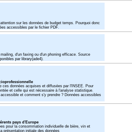
e attention sur les données de budget temps. Pourquoi donc
ées accessibles par le fichier PDF.
 mailing, d'un faxing ou d'un phoning efficace. Source
onibles par library(ade4).
ocioprofessionnelle
 ces données acquises et diffusées par l'INSEE. Pour
sentée et celle qui est nécessaire à l'analyse statistique.
ore accessible et comment s'y prendre ? Données accessibles
férents pays d'Europe
es pour la consommation individuelle de bière, vin et
la présentation initiale des données