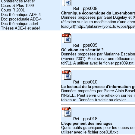
Conférences Métier
Cours S Plus 1999
pps008
Ref :
Cours R 2001
Chronique économique du Luxembour
Doc thématique ADE-4
Données proposées par Gaël Dugelay et Xa
Doc procédurale ADE-4
réflexion sur l'auto-modélisation d'une chr
Doc thématique ade4
load(url("http://pbil.univ-lyon1.fr/R/pps/pps
Thèses ADE-4 et ade4
pps009
Ref :
Où vit-on en sécurité ?
Données proposées par Marianne Escalon - 
(Février 2001). Peut servir une réflexion 
tdr71). A utiliser avec le fichier pps009.txt
pps010
Ref :
Le lectorat de la presse d'information 
Données proposées par Pierre-Alain Bosche
l'INSEE. Peut servir une réflexion sur les
tableaux. Données à saisir au clavier.
pps018
Ref :
L'équipement des ménages
Quels outils graphiques pour les cubes de
utiliser avec le fichier pps018.txt