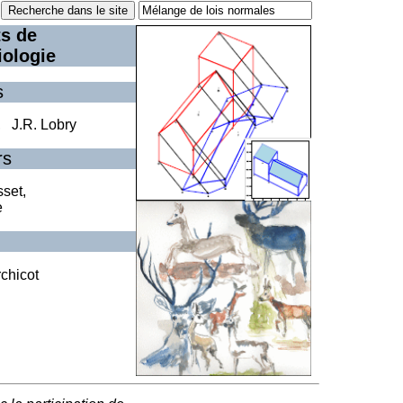
s de
iologie
s
,
J.R. Lobry
rs
set,
e
rchicot