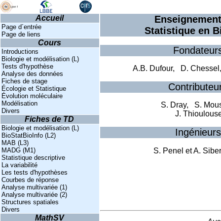
Accueil
Enseignement
Page d´entrée
Statistique en B
Page de liens
Cours
Fondateur
Introductions
Biologie et modélisation (L)
Tests d'hypothèse
A.B. Dufour,
D. Chessel
Analyse des données
Fiches de stage
Contributeu
Écologie et Statistique
Évolution moléculaire
Modélisation
S. Dray,
S. Mous
Divers
J. Thioulous
Fiches de TD
Biologie et modélisation (L)
Ingénieurs
BioStatBioInfo (L2)
MAB (L3)
S. Penel
et
A. Sibe
MADG (M1)
Statistique descriptive
La variabilité
Les tests d'hypothèses
Courbes de réponse
Analyse multivariée (1)
Analyse multivariée (2)
Structures spatiales
Divers
MathSV