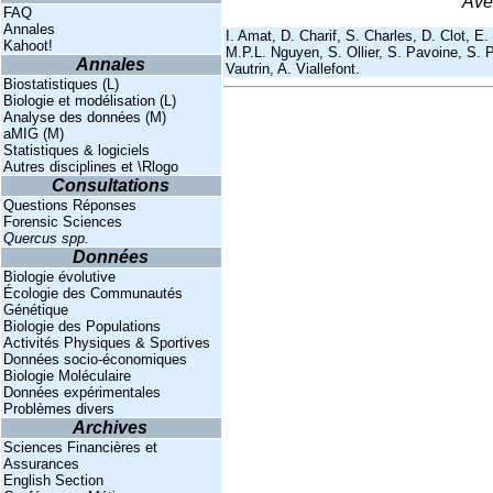
Avec
FAQ
Annales
I. Amat, D. Charif, S. Charles, D. Clot, E
Kahoot!
M.P.L. Nguyen, S. Ollier, S. Pavoine, S. P
Annales
Vautrin, A. Viallefont.
Biostatistiques (L)
Biologie et modélisation (L)
Analyse des données (M)
aMIG (M)
Statistiques & logiciels
Autres disciplines et \Rlogo
Consultations
Questions Réponses
Forensic Sciences
Quercus spp.
Données
Biologie évolutive
Écologie des Communautés
Génétique
Biologie des Populations
Activités Physiques & Sportives
Données socio-économiques
Biologie Moléculaire
Données expérimentales
Problèmes divers
Archives
Sciences Financières et
Assurances
English Section