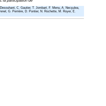
 la participation de
. Desouhant, C. Gautier, T. Jombart, F. Menu, A. Necşulea,
enel, G. Perrière, D. Pontier, N. Rochette, M. Royer, E.